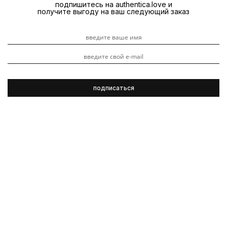
подпишитесь на authentica.love и
получите выгоду на ваш следующий заказ
Kevin.Murphy
Обзоры продуктов
Гладкость
Длинные волосы
3 ноября 2023
Ever.Smooth - термоактивируемый спрей для придания
стойкости укладке. Гарантирует шелковистость и
гладкость, придает объем и предотвращает появление
фриззи-эффекта. Без утяжеления, защищает и
кондиционирует. Использованная в составе продукта
технология улучшает общее состояние волос и
значительно сокращает время, необходимое для
выполнения укладки.