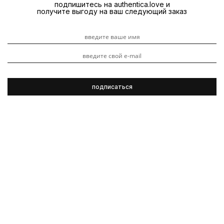
подпишитесь на authentica.love и
получите выгоду на ваш следующий заказ
K18
Обзоры продуктов
Восстановление волос
3 ноября 2023
На authentica.love – долгожданная премьера: с
коллекцией Everlasting.Colour от Kevin.Murphy наступила
новая эпоха ухода за цветом окрашенных волос.
Новинки превращают домашний уход в салонный,
продлевают стойкость окрашивания и яркость цвета,
интенсивно увлажняют и питают волосы.