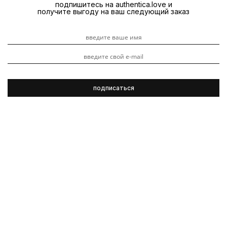
подпишитесь на authentica.love и
получите выгоду на ваш следующий заказ
Kevin.Murphy
Локоны
Длинные
Видеоуроки
Обзоры
волосы
продуктов
3 ноября 2023