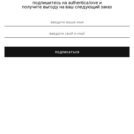
подпишитесь на authentica.love и
получите выгоду на ваш следующий заказ
R+Co
Видеоуроки
Обзоры продуктов
Гладкость
Объем
3 ноября 2023