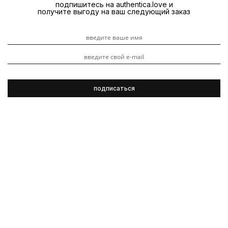
подпишитесь на authentica.love и
получите выгоду на ваш следующий заказ
Oribe
Объем
Видеоуроки
Обзоры продуктов
3 ноября 2023