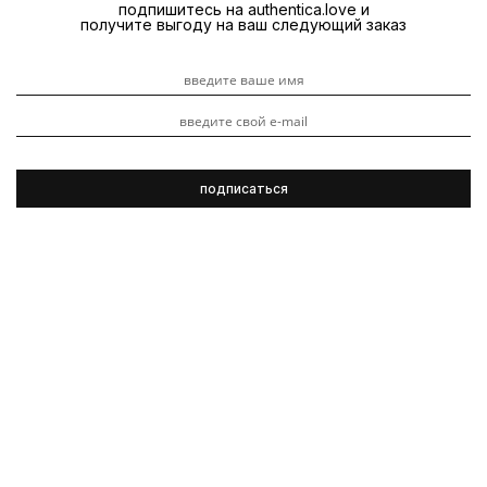
подпишитесь на authentica.love и
получите выгоду на ваш следующий заказ
R+Co
Видеоуроки
Обзоры продуктов
Гладкость
3 ноября 2023