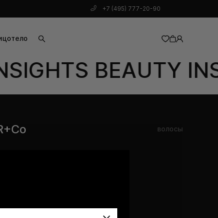
+7 (495) 777-20-90
ицо
тело
NSIGHTS BEAUTY INS
добавлен в корзину
R+Co
волосы