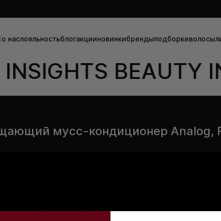
t
о нас
лояльность
блог
акции
новинки
бренды
подборки
волосы
л
INSIGHTS BEAUTY I
щающий мусс-кондиционер Analog, 