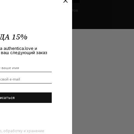
R+Co
Видеоуроки
Обзоры продуктов
ДА 15%
 authentica.love и
а ваш следующий заказ
р, обработку и хранение