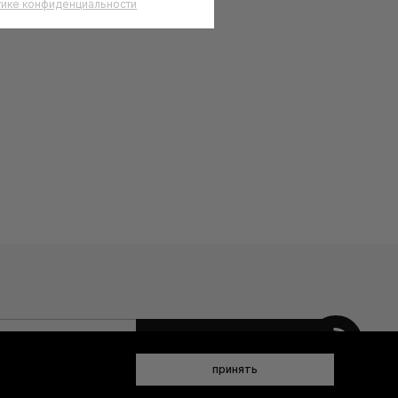
тике конфиденциальности
 данных (имя, email, телефон) для получения рекламных и
принять
ен(а) с
Политикой конфиденциальности