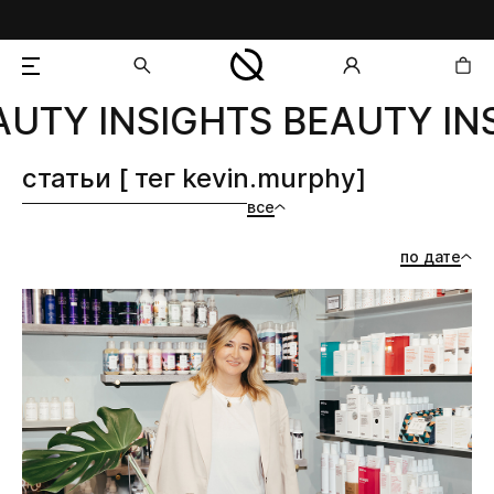
UTY INSIGHTS BEAUTY INS
добавлен в корзину
статьи [ тег kevin.murphy]
все
по дате