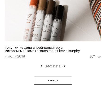
покупки недели
cпрей-консилер с
микропигментами retouch.me от kevin.murphy
4 июля 2018
571
1
...
9
10
11
12
13
14
наверх