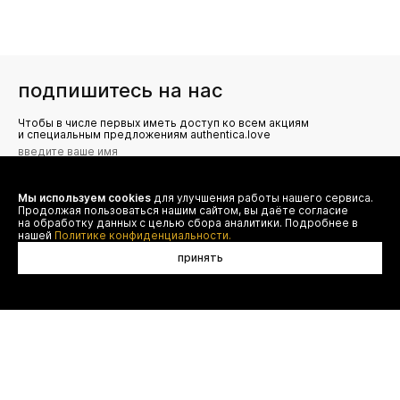
подпишитесь на нас
Чтобы в числе первых иметь доступ ко всем акциям
и специальным предложениям authentica.love
Мы используем cookies
для улучшения работы нашего сервиса.
Я даю согласие на сбор, обработку и хранение моих
Продолжая пользоваться нашим сайтом, вы даёте согласие
персональных данных (имя, email, телефон) для получения
рекламных и информационных рассылок от ООО 'БТ
на обработку данных с целью сбора аналитики. Подробнее в
Юнайтед', а также ознакомлен(а) с
нашей
Политике конфиденциальности.
Политикой конфиденциальности
принять
договор оферты
(495) 777-20-90