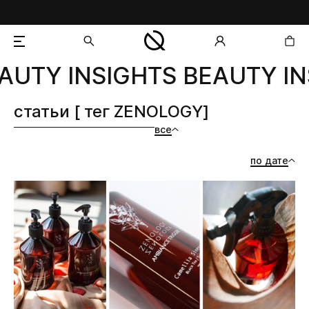
AUTY INSIGHTS BEAUTY IN
добавлен в корзину
статьи [ тег ZENOLOGY]
все
по дате