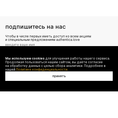
подпишитесь на нас
Чтобы в числе первых иметь доступ ко всем акциям
и специальным предложениям authentica.love
Мы используем cookies
для улучшения работы нашего сервиса.
Я даю согласие на сбор, обработку и хранение моих
Продолжая пользоваться нашим сайтом, вы даёте согласие
персональных данных (имя, email, телефон) для получения
рекламных и информационных рассылок от ООО 'БТ
на обработку данных с целью сбора аналитики. Подробнее в
Юнайтед', а также ознакомлен(а) с
нашей
Политике конфиденциальности.
Политикой конфиденциальности
принять
договор оферты
(495) 777-20-90