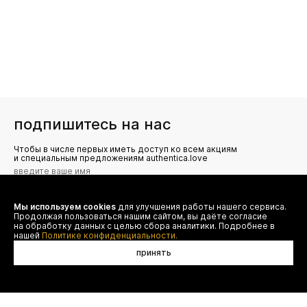
подпишитесь на нас
Чтобы в числе первых иметь доступ ко всем акциям
и специальным предложениям authentica.love
Мы используем cookies
для улучшения работы нашего сервиса.
Я даю согласие на сбор, обработку и хранение моих
Продолжая пользоваться нашим сайтом, вы даёте согласие
персональных данных (имя, email, телефон) для получения
рекламных и информационных рассылок от ООО 'БТ
на обработку данных с целью сбора аналитики. Подробнее в
Юнайтед', а также ознакомлен(а) с
нашей
Политике конфиденциальности.
Политикой конфиденциальности
принять