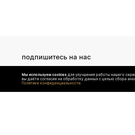
подпишитесь на нас
Чтобы в числе первых иметь доступ ко всем акциям
и специальным предложениям authentica.love
Мы используем cookies
для улучшения работы нашего серви
вы даёте согласие на обработку данных с целью сбора ана
Политике конфиденциальности.