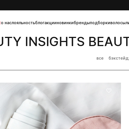
t
о нас
лояльность
блог
акции
новинки
бренды
подборки
волосы
л
TY INSIGHTS BEAUTY
все
бэкстей