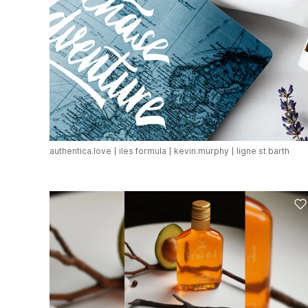
authentica.love
iles formula
kevin.murphy
ligne st barth