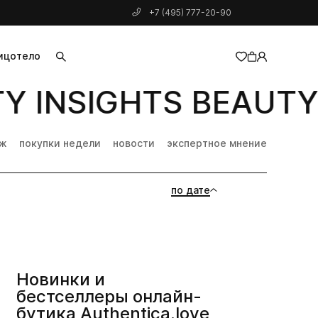
+7 (495) 777-20-90
ицо
тело
 INSIGHTS BEAUTY 
добавлен в корзину
дж
покупки недели
новости
экспертное мнение
по дате
Новинки и
бестселлеры онлайн-
бутика Authentica.love