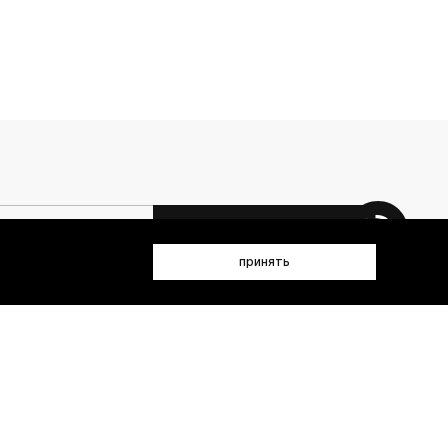
 данных (имя, email, телефон) для получения рекламных и
принять
лен(а) с
Политикой конфиденциальности