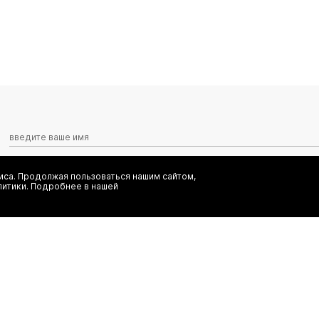
са. Продолжая пользоваться нашим сайтом,
Я даю согласие на сбор, обработку и хранение моих персональных
литики. Подробнее в нашей
информационных рассылок от ООО 'БТ Юнайтед', а также ознаком