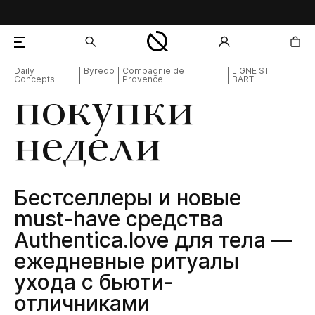
Daily
Byredo
Compagnie de
LIGNE ST
Concepts
Provence
BARTH
добавлен в корзину
покупки
недели
Бестселлеры и новые
must-have средства
Authentica.love для тела —
ежедневные ритуалы
ухода с бьюти-
отличниками