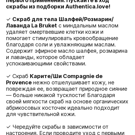
первого применения. Пускайте в ход
скрабы из подборки Authentica.love!
✓
Скраб для тела Шалфей/Розмарин/
Лаванда La Bruket
с миндальным маслом
удаляет омертвевшие клетки кожи и
помогает стимулировать кровообращение
благодаря соли и увлажняющим маслам.
Содержит эфирное масло шалфея, розмарина
и лаванды, которое обладает
успокаивающими свойствами.
✓ Cкраб
Карите/Ши Compagnie de
Provence
нежно отшелушивает кожу, не
повреждая ее, возвращает природное сияние
— больше никакой тусклости! Благодаря
своей мягкости скраб на основе органических
абрикосовых косточек идеально подходит
для чувствительной кожи.
✓ Чередуйте скрабы в зависимости от
настроения. Если проводите уход с первыми