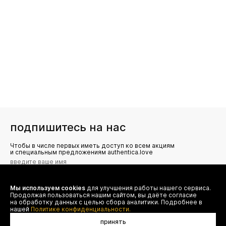
подпишитесь на нас
Чтобы в числе первых иметь доступ ко всем акциям
и специальным предложениям authentica.love
Мы используем cookies
для улучшения работы нашего сервиса.
Я даю согласие на сбор, обработку и хранение моих
Продолжая пользоваться нашим сайтом, вы даёте согласие
персональных данных (имя, email, телефон) для получения
рекламных и информационных рассылок от ООО 'БТ
на обработку данных с целью сбора аналитики. Подробнее в
Юнайтед', а также ознакомлен(а) с
нашей
Политике конфиденциальности.
Политикой конфиденциальности
принять