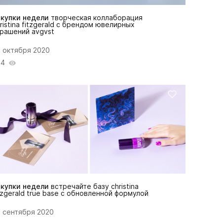
окупки недели
творческая коллаборация
ristina fitzgerald c брендом ювелирных
рашений avgvst
 октября 2020
24
окупки недели
встречайте базу christina
tzgerald true base с обновленной формулой
 сентября 2020