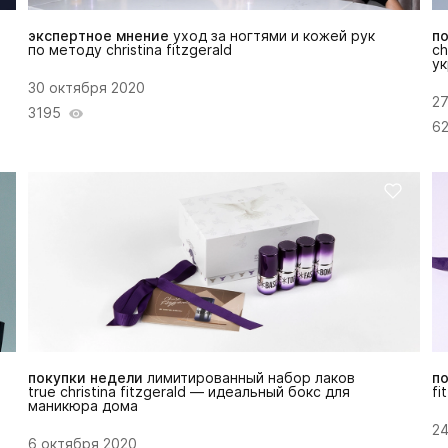
экспертное мнение
уход за ногтями и кожей рук
п
по методу christina fitzgerald
ch
ук
30 октября 2020
27
3195
6
покупки недели
лимитированный набор лаков
п
true christina fitzgerald — идеальный бокс для
fi
маникюра дома
24
6 октября 2020