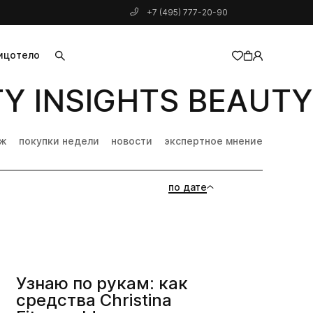
+7 (495) 777-20-90
ицо
тело
 INSIGHTS BEAUTY 
добавлен в корзину
дж
покупки недели
новости
экспертное мнение
по дате
Узнаю по рукам: как
средства Christina