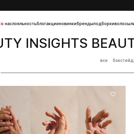
t
о нас
лояльность
блог
акции
новинки
бренды
подборки
волосы
л
Y INSIGHTS BEAUTY
все
бэкстей
]