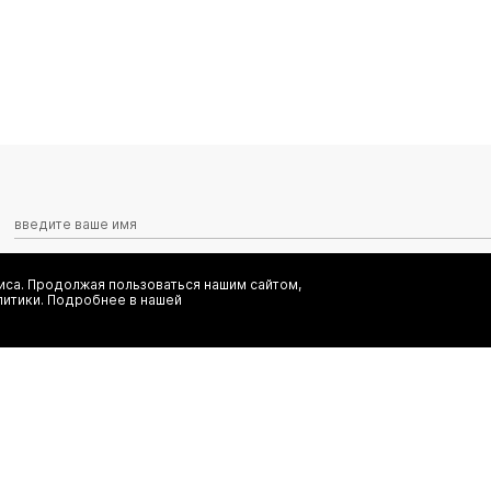
са. Продолжая пользоваться нашим сайтом,
Я даю согласие на сбор, обработку и хранение моих персональных
литики. Подробнее в нашей
информационных рассылок от ООО 'БТ Юнайтед', а также ознаком