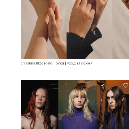
christina fitzgerald
руки
уход за кожей