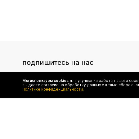
подпишитесь на нас
Чтобы в числе первых иметь доступ ко всем акциям
и специальным предложениям authentica.love
Мы используем cookies
для улучшения работы нашего серви
вы даёте согласие на обработку данных с целью сбора ана
Политике конфиденциальности.