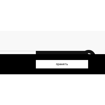
 данных (имя, email, телефон) для получения рекламных и
принять
лен(а) с
Политикой конфиденциальности