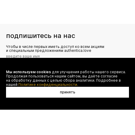
подпишитесь на нас
Чтобы в числе первых иметь доступ ко всем акциям
и специальным предложениям authentica.love
Мы используем cookies
для улучшения работы нашего сервиса.
Я даю согласие на сбор, обработку и хранение моих
Продолжая пользоваться нашим сайтом, вы даёте согласие
персональных данных (имя, email, телефон) для получения
рекламных и информационных рассылок от ООО 'БТ
на обработку данных с целью сбора аналитики. Подробнее в
Юнайтед', а также ознакомлен(а) с
нашей
Политике конфиденциальности.
Политикой конфиденциальности
принять
договор оферты
(495) 777-20-90
оплата
(800) 777-20-90
доставка
shop@authentica.love