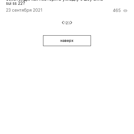
sui ss 22?
23 сентября 2021
465
1
2
3
наверх