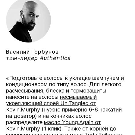
Василий Горбунов
тим-лидер Authentica
«Подготовьте волосы к укладке шампунем и
кондиционером по типу волос. Для легкого
расчесывания, блеска и термозащиты
нанесите на волосы
несмываемый
укрепляющий спрей Un.Tangled от
Kevin.Murphy
(нужно примерно 6-8 нажатий
на дозатор) и на кончиках волос
распределите
масло Young.Again от
Kevin.Murphy
(1 клик). Также от корней до
кончиков распределите
мусс Body.Builder от