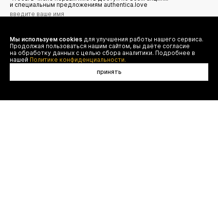
и специальным предложениям authentica.love
Мы используем cookies
для улучшения работы нашего сервиса.
Я даю согласие на сбор, обработку и хранение моих
Продолжая пользоваться нашим сайтом, вы даёте согласие
персональных данных (имя, email, телефон) для получения
рекламных и информационных рассылок от ООО 'БТ
на обработку данных с целью сбора аналитики. Подробнее в
Юнайтед', а также ознакомлен(а) с
нашей
Политике конфиденциальности.
Политикой конфиденциальности
принять
договор оферты
(495) 777-20-90
оплата
(800) 777-20-90
доставка
shop@authentica.love
возврат
режим работы: с 10:00 до 19:00
программа лояльности
пн - пт
контакты
отследить заказ
конфиденциальность
FAQ
© authentica
ООО "БТ ЮНАЙТЕД", ОГРН 1187746643193,