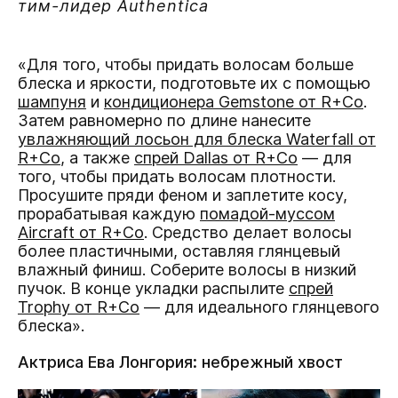
тим-лидер Authentica
«Для того, чтобы придать волосам больше
блеска и яркости, подготовьте их с помощью
шампуня
и
кондиционера Gemstone от R+Co
.
Затем равномерно по длине нанесите
увлажняющий лосьон для блеска Waterfall от
R+Co
, а также
спрей Dallas от R+Co
— для
того, чтобы придать волосам плотности.
Просушите пряди феном и заплетите косу,
прорабатывая каждую
помадой-муссом
Airсraft от R+Co
. Средство делает волосы
более пластичными, оставляя глянцевый
влажный финиш. Соберите волосы в низкий
пучок. В конце укладки распылите
спрей
Trophy от R+Co
— для идеального глянцевого
блеска».
Актриса Ева Лонгория: небрежный хвост