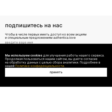
подпишитесь на нас
Чтобы в числе первых иметь доступ ко всем акциям
и специальным предложениям authentica.love
Мы используем cookies
для улучшения работы нашего сервиса.
Я даю согласие на сбор, обработку и хранение моих
Продолжая пользоваться нашим сайтом, вы даёте согласие
персональных данных (имя, email, телефон) для получения
рекламных и информационных рассылок от ООО 'БТ
на обработку данных с целью сбора аналитики. Подробнее в
Юнайтед', а также ознакомлен(а) с
нашей
Политике конфиденциальности.
Политикой конфиденциальности
принять
договор оферты
(495) 777-20-90