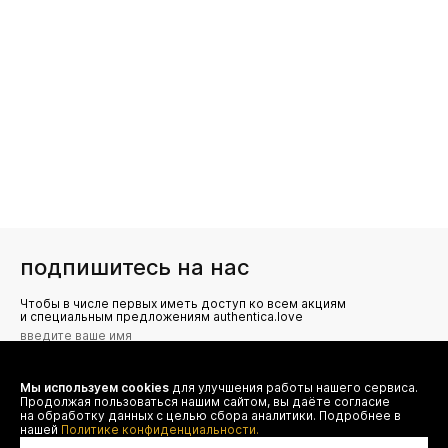
подпишитесь на нас
Чтобы в числе первых иметь доступ ко всем акциям
и специальным предложениям authentica.love
Мы используем cookies
для улучшения работы нашего сервиса.
Я даю согласие на сбор, обработку и хранение моих
Продолжая пользоваться нашим сайтом, вы даёте согласие
персональных данных (имя, email, телефон) для получения
рекламных и информационных рассылок от ООО 'БТ
на обработку данных с целью сбора аналитики. Подробнее в
Юнайтед', а также ознакомлен(а) с
нашей
Политике конфиденциальности.
Политикой конфиденциальности