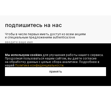
подпишитесь на нас
Чтобы в числе первых иметь доступ ко всем акциям
и специальным предложениям authentica.love
Мы используем cookies
для улучшения работы нашего сервиса.
Я даю согласие на сбор, обработку и хранение моих
Продолжая пользоваться нашим сайтом, вы даёте согласие
персональных данных (имя, email, телефон) для получения
рекламных и информационных рассылок от ООО 'БТ
на обработку данных с целью сбора аналитики. Подробнее в
Юнайтед', а также ознакомлен(а) с
нашей
Политике конфиденциальности.
Политикой конфиденциальности
принять
договор оферты
(495) 777-20-90