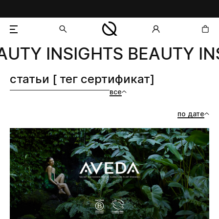
AUTY INSIGHTS BEAUTY IN
добавлен в корзину
статьи [ тег сертификат]
все
по дате