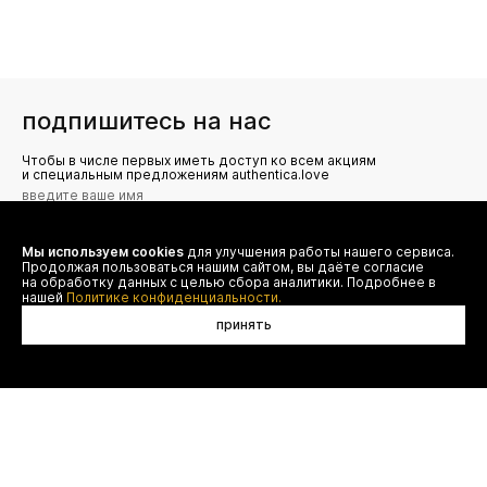
подпишитесь на нас
Чтобы в числе первых иметь доступ ко всем акциям
и специальным предложениям authentica.love
Мы используем cookies
для улучшения работы нашего сервиса.
Я даю согласие на сбор, обработку и хранение моих
Продолжая пользоваться нашим сайтом, вы даёте согласие
персональных данных (имя, email, телефон) для получения
рекламных и информационных рассылок от ООО 'БТ
на обработку данных с целью сбора аналитики. Подробнее в
Юнайтед', а также ознакомлен(а) с
нашей
Политике конфиденциальности.
Политикой конфиденциальности
принять