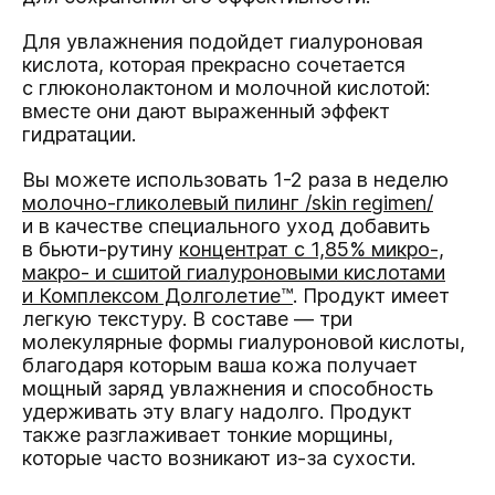
Для увлажнения подойдет гиалуроновая
кислота, которая прекрасно сочетается
с глюконолактоном и молочной кислотой:
вместе они дают выраженный эффект
гидратации.
Вы можете использовать 1-2 раза в неделю
молочно-гликолевый пилинг /skin regimen/
и в качестве специального уход добавить
в бьюти-рутину
концентрат с 1,85% микро-,
макро- и сшитой гиалуроновыми кислотами
и Комплексом Долголетие™
. Продукт имеет
легкую текстуру. В составе — три
молекулярные формы гиалуроновой кислоты,
благодаря которым ваша кожа получает
мощный заряд увлажнения и способность
удерживать эту влагу надолго. Продукт
также разглаживает тонкие морщины,
которые часто возникают из-за сухости.