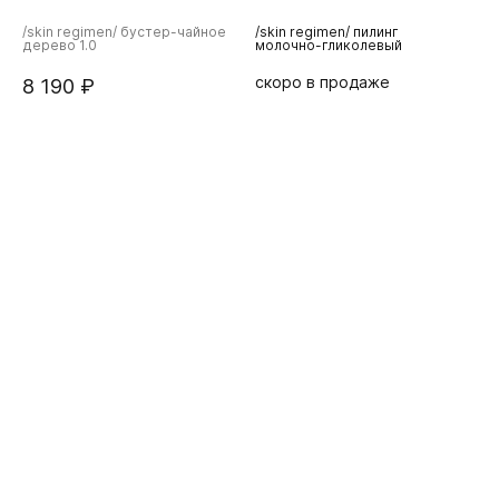
/skin regimen/ бустер-чайное
/skin regimen/ пилинг
т
дерево 1.0
молочно-гликолевый
скоро в продаже
с
8 190 ₽