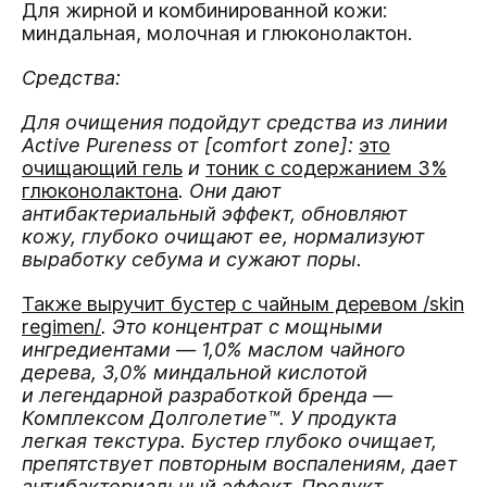
Для жирной и комбинированной кожи:
миндальная, молочная и глюконолактон.
Средства:
Для очищения подойдут средства из линии
Active Pureness от [comfort zone]:
это
очищающий гель
и
тоник с содержанием 3%
глюконолактона
. Они дают
антибактериальный эффект, обновляют
кожу, глубоко очищают ее, нормализуют
выработку себума и сужают поры.
Также выручит бустер с чайным деревом /skin
regimen/
. Это концентрат с мощными
ингредиентами — 1,0% маслом чайного
дерева, 3,0% миндальной кислотой
и легендарной разработкой бренда —
Комплексом Долголетие™. У продукта
легкая текстура. Бустер глубоко очищает,
препятствует повторным воспалениям, дает
антибактериальный эффект. Продукт