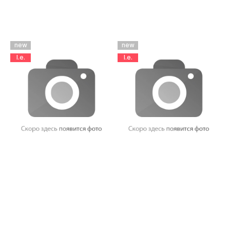
new
new
l.e.
l.e.