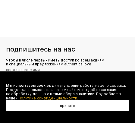
подпишитесь на нас
Чтобы в числе первых иметь доступ ко всем акциям
и специальным предложениям authentica.love
Мы используем cookies
для улучшения работы нашего сервиса.
Я даю согласие на сбор, обработку и хранение моих
Продолжая пользоваться нашим сайтом, вы даёте согласие
персональных данных (имя, email, телефон) для получения
рекламных и информационных рассылок от ООО 'БТ
на обработку данных с целью сбора аналитики. Подробнее в
Юнайтед', а также ознакомлен(а) с
нашей
Политике конфиденциальности.
Политикой конфиденциальности
принять