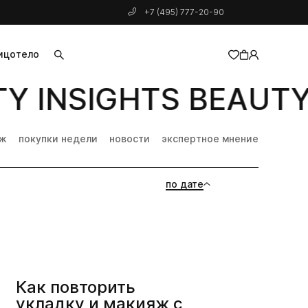
+7 (495) 777-20-90
ицо
тело
Y INSIGHTS BEAUTY 
добавлен в корзину
дж
покупки недели
новости
экспертное мнение
по дате
Как повторить
укладку и макияж с