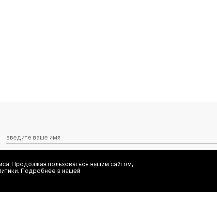
са. Продолжая пользоваться нашим сайтом,
Я даю согласие на сбор, обработку и хранение моих персональных
литики. Подробнее в нашей
информационных рассылок от ООО 'БТ Юнайтед', а также ознаком