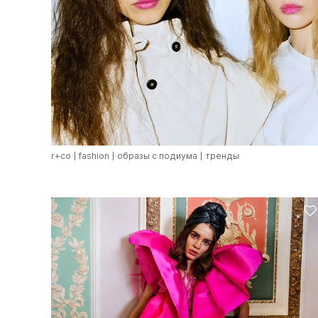
r+co
fashion
образы с подиума
тренды