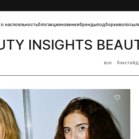
t
о нас
лояльность
блог
акции
новинки
бренды
подборки
волосы
л
TY INSIGHTS BEAUT
все
бэкстей