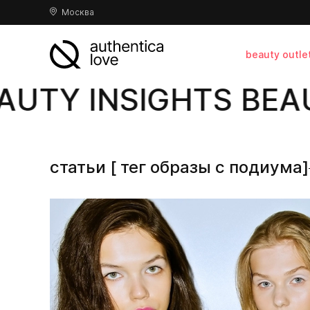
Москва
beauty outle
UTY INSIGHTS BEAU
статьи [ тег образы с подиума]