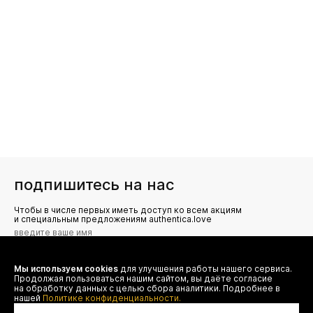
подпишитесь на нас
Чтобы в числе первых иметь доступ ко всем акциям
и специальным предложениям authentica.love
Мы используем cookies
для улучшения работы нашего сервиса.
Я даю согласие на сбор, обработку и хранение моих
Продолжая пользоваться нашим сайтом, вы даёте согласие
персональных данных (имя, email, телефон) для получения
рекламных и информационных рассылок от ООО 'БТ
на обработку данных с целью сбора аналитики. Подробнее в
Юнайтед', а также ознакомлен(а) с
нашей
Политике конфиденциальности.
Политикой конфиденциальности