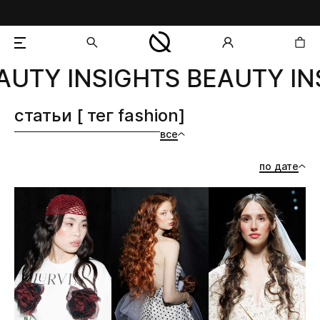
AUTY INSIGHTS BEAUTY IN
добавлен в корзину
статьи [ тег fashion]
все
по дате