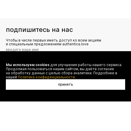
подпишитесь на нас
Чтобы в числе первых иметь доступ ко всем акциям
и специальным предложениям authentica.love
Мы используем cookies
для улучшения работы нашего сервиса.
Я даю согласие на сбор, обработку и хранение моих
Продолжая пользоваться нашим сайтом, вы даёте согласие
персональных данных (имя, email, телефон) для получения
рекламных и информационных рассылок от ООО 'БТ
на обработку данных с целью сбора аналитики. Подробнее в
Юнайтед', а также ознакомлен(а) с
нашей
Политике конфиденциальности.
Политикой конфиденциальности
принять
договор оферты
(495) 777-20-90