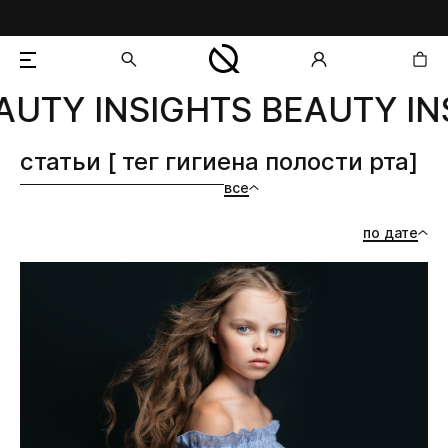
AUTY INSIGHTS BEAUTY IN
добавлен в корзину
статьи [ тег гигиена полости рта]
все
по дате