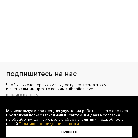
подпишитесь на нас
Чтобы в числе первых иметь доступ ко всем акциям
и специальным предложениям authentica.love
Мы используем cookies
для улучшения работы нашего сервиса.
Я даю согласие на сбор, обработку и хранение моих
Продолжая пользоваться нашим сайтом, вы даёте согласие
персональных данных (имя, email, телефон) для получения
рекламных и информационных рассылок от ООО 'БТ
на обработку данных с целью сбора аналитики. Подробнее в
Юнайтед', а также ознакомлен(а) с
нашей
Политике конфиденциальности.
Политикой конфиденциальности
принять