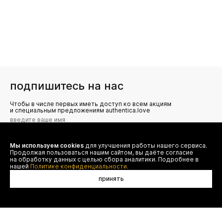
подпишитесь на нас
Чтобы в числе первых иметь доступ ко всем акциям
и специальным предложениям authentica.love
Мы используем cookies
для улучшения работы нашего сервиса.
Я даю согласие на сбор, обработку и хранение моих
Продолжая пользоваться нашим сайтом, вы даёте согласие
персональных данных (имя, email, телефон) для получения
рекламных и информационных рассылок от ООО 'БТ
на обработку данных с целью сбора аналитики. Подробнее в
Юнайтед', а также ознакомлен(а) с
нашей
Политике конфиденциальности.
Политикой конфиденциальности
принять