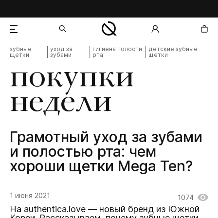
зубные
уход за
гигиена полости
детские зубные
щетки
зубами
рта
щетки
добавлен в корзину
покупки
недели
Грамотный уход за зубами
и полостью рта: чем
хороши щетки Mega Ten?
1 июня 2021
1074
На authentica.love — новый бренд из Южной
Кореи. Рассказываем, почему
зубные щетки