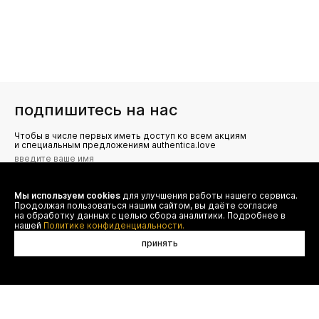
подпишитесь на нас
Чтобы в числе первых иметь доступ ко всем акциям
и специальным предложениям authentica.love
Мы используем cookies
для улучшения работы нашего сервиса.
Я даю согласие на сбор, обработку и хранение моих
Продолжая пользоваться нашим сайтом, вы даёте согласие
персональных данных (имя, email, телефон) для получения
рекламных и информационных рассылок от ООО 'БТ
на обработку данных с целью сбора аналитики. Подробнее в
Юнайтед', а также ознакомлен(а) с
нашей
Политике конфиденциальности.
Политикой конфиденциальности
принять