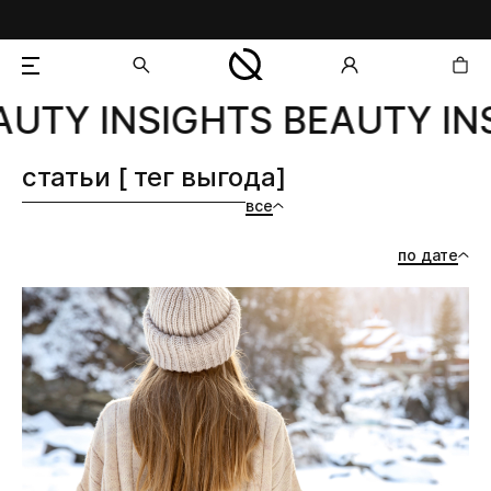
UTY INSIGHTS BEAUTY INS
добавлен в корзину
статьи [ тег выгода]
все
по дате