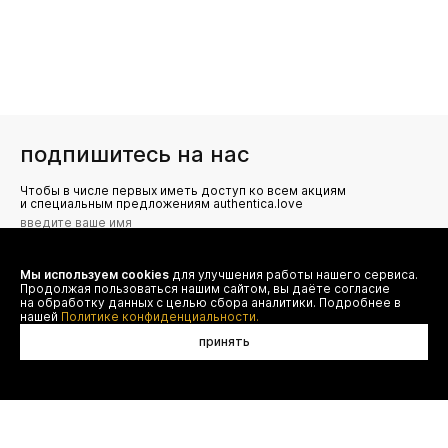
подпишитесь на нас
Чтобы в числе первых иметь доступ ко всем акциям
и специальным предложениям authentica.love
Мы используем cookies
для улучшения работы нашего сервиса.
Я даю согласие на сбор, обработку и хранение моих
Продолжая пользоваться нашим сайтом, вы даёте согласие
персональных данных (имя, email, телефон) для получения
рекламных и информационных рассылок от ООО 'БТ
на обработку данных с целью сбора аналитики. Подробнее в
Юнайтед', а также ознакомлен(а) с
нашей
Политике конфиденциальности.
Политикой конфиденциальности
принять