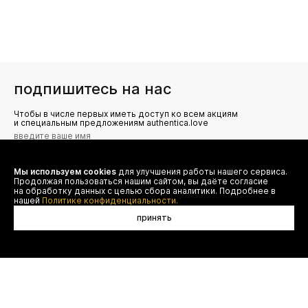
подпишитесь на нас
Чтобы в числе первых иметь доступ ко всем акциям
и специальным предложениям authentica.love
Мы используем cookies
для улучшения работы нашего сервиса.
Я даю согласие на сбор, обработку и хранение моих
Продолжая пользоваться нашим сайтом, вы даёте согласие
персональных данных (имя, email, телефон) для получения
рекламных и информационных рассылок от ООО 'БТ
на обработку данных с целью сбора аналитики. Подробнее в
Юнайтед', а также ознакомлен(а) с
нашей
Политике конфиденциальности.
Политикой конфиденциальности
принять