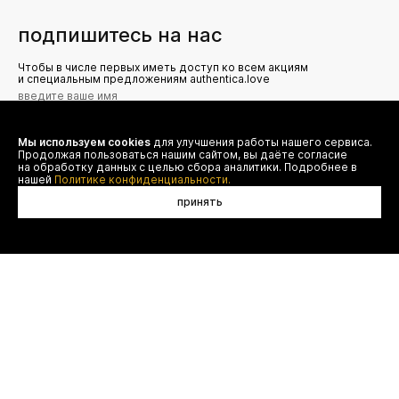
подпишитесь на нас
Чтобы в числе первых иметь доступ ко всем акциям
и специальным предложениям authentica.love
Мы используем cookies
для улучшения работы нашего сервиса.
Я даю согласие на сбор, обработку и хранение моих
Продолжая пользоваться нашим сайтом, вы даёте согласие
персональных данных (имя, email, телефон) для получения
рекламных и информационных рассылок от ООО 'БТ
на обработку данных с целью сбора аналитики. Подробнее в
Юнайтед', а также ознакомлен(а) с
нашей
Политике конфиденциальности.
Политикой конфиденциальности
принять
договор оферты
(495) 777-20-90
оплата
(800) 777-20-90
доставка
shop@authentica.love
возврат
режим работы: с 10:00 до 19:00
программа лояльности
пн - пт
контакты
отследить заказ
конфиденциальность