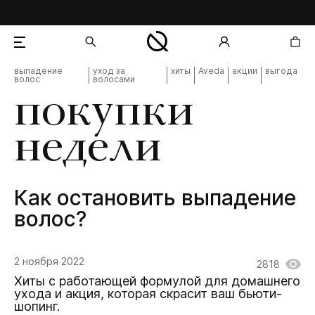
выпадение
уход за
хиты
Aveda
акции
выгода
волос
волосами
добавлен в корзину
покупки
недели
Как остановить выпадение
волос?
2 ноября 2022
2818
Хиты с работающей формулой для домашнего
ухода и акция, которая скрасит ваш бьюти-
шопинг.