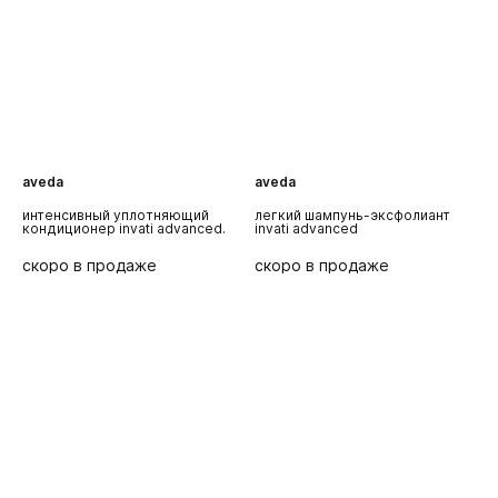
aveda
aveda
a
легкий шампунь-эксфолиант
отшелушивающий шампунь
п
invati advanced
для мужчин invati men
э
скоро в продаже
скоро в продаже
с