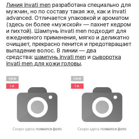
Линия invati men
разработана специально для
мужчин, но по составу такая же, как и invati
advanced. Отличается упаковкой и ароматом
(здесь он более «мужской» — пахнет кедром
и пихтой).
Шампунь invati men
подходит для
ежедневного применения, мягко и деликатно
очищает, прекрасно пенится и предотвращает
выпадение волос. В линии — два
средства:
шампунь invati men
и
сыворотка
invati men для кожи головы
.
new
new
l.e.
l.e.