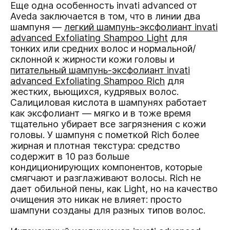
Еще одна особенность invati advanced от
Aveda заключается в том, что в линии два
шампуня —
легкий шампунь-эксфолиант invati
advanced Exfoliating Shampoo Light
для
тонких или средних волос и нормальной/
склонной к жирности кожи головы и
питательный шампунь-эксфолиант invati
advanced Exfoliating Shampoo R
ic
h
для
жестких, вьющихся, кудрявых волоc.
Салициловая кислота в шампунях работает
как эксфолиант — мягко и в тоже время
тщательно убирает все загрязнения с кожи
головы. У шампуня с пометкой Rich более
жирная и плотная текстура: средство
содержит в 10 раз больше
кондиционирующих компонентов, которые
смягчают и разглаживают волосы. Rich не
дает обильной пены, как Light, но на качество
очищения это никак не влияет: просто
шампуни созданы для разных типов волос.