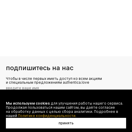
подпишитесь на нас
Чтобы в числе первых иметь доступ ко всем акциям
и специальным предложениям authentica.love
Мы используем cookies
для улучшения работы нашего сервиса.
Я даю согласие на сбор, обработку и хранение моих
Продолжая пользоваться нашим сайтом, вы даёте согласие
персональных данных (имя, email, телефон) для получения
рекламных и информационных рассылок от ООО 'БТ
на обработку данных с целью сбора аналитики. Подробнее в
Юнайтед', а также ознакомлен(а) с
нашей
Политике конфиденциальности.
Политикой конфиденциальности
принять