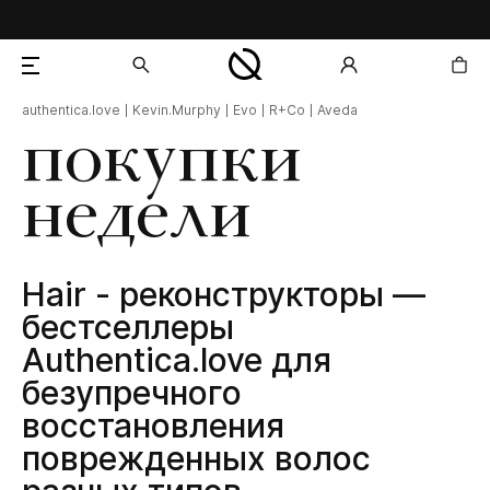
authentica.love
Kevin.Murphy
Evo
R+Co
Aveda
добавлен в корзину
покупки
недели
Hair - реконструкторы —
бестселлеры
Authentica.love для
безупречного
восстановления
поврежденных волос