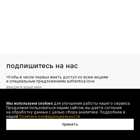
подпишитесь на нас
Чтобы в числе первых иметь доступ ко всем акциям
и специальным предложениям authentica.love
Мы используем cookies
для улучшения работы нашего сервиса.
Я даю согласие на сбор, обработку и хранение моих
Продолжая пользоваться нашим сайтом, вы даёте согласие
персональных данных (имя, email, телефон) для получения
рекламных и информационных рассылок от ООО 'БТ
на обработку данных с целью сбора аналитики. Подробнее в
Юнайтед', а также ознакомлен(а) с
нашей
Политике конфиденциальности.
Политикой конфиденциальности
принять