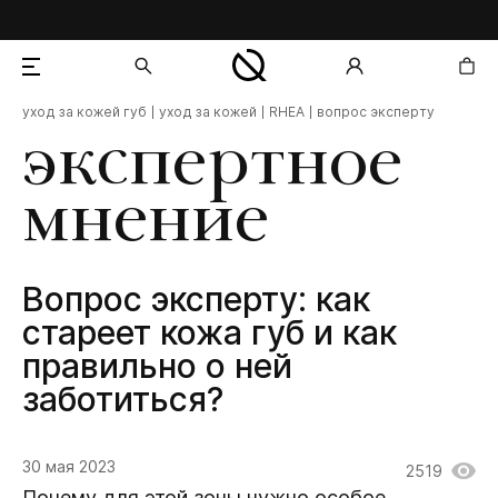
уход за кожей губ
уход за кожей
RHEA
вопрос эксперту
добавлен в корзину
экспертное
мнение
Вопрос эксперту: как
стареет кожа губ и как
правильно о ней
заботиться?
30 мая 2023
2519
Почему для этой зоны нужно особое