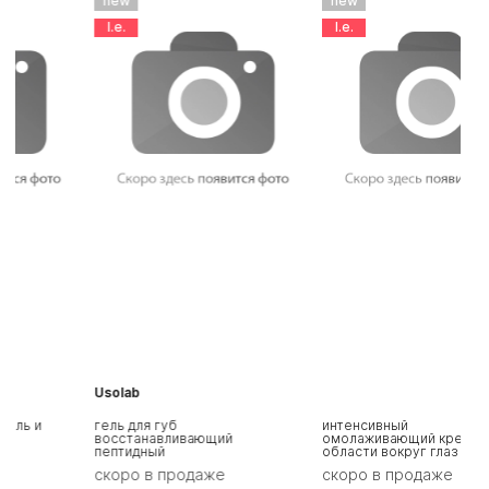
new
new
l.e.
l.e.
Usolab
q
гель для губ
интенсивный
м
восстанавливающий
омолаживающий крем для
пептидный
области вокруг глаз и губ
скоро в продаже
скоро в продаже
с