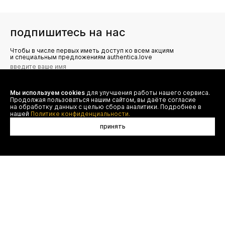
подпишитесь на нас
Чтобы в числе первых иметь доступ ко всем акциям
и специальным предложениям authentica.love
Мы используем cookies
для улучшения работы нашего сервиса.
Я даю согласие на сбор, обработку и хранение моих
Продолжая пользоваться нашим сайтом, вы даёте согласие
персональных данных (имя, email, телефон) для получения
рекламных и информационных рассылок от ООО 'БТ
на обработку данных с целью сбора аналитики. Подробнее в
Юнайтед', а также ознакомлен(а) с
нашей
Политике конфиденциальности.
Политикой конфиденциальности
принять
договор оферты
(495) 777-20-90
оплата
(800) 777-20-90
доставка
shop@authentica.love
возврат
режим работы: с 10:00 до 19:00
программа лояльности
пн - пт
контакты