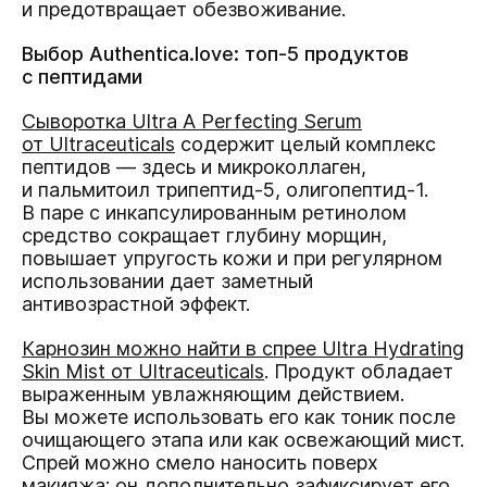
и предотвращает обезвоживание.
Выбор Authentica.love: топ-5 продуктов
с пептидами
Сыворотка Ultra A Perfecting Serum
от Ultraceuticals
содержит целый комплекс
пептидов — здесь и микроколлаген,
и пальмитоил трипептид-5, олигопептид-1.
В паре с инкапсулированным ретинолом
средство сокращает глубину морщин,
повышает упругость кожи и при регулярном
использовании дает заметный
антивозрастной эффект.
Карнозин можно найти в спрее Ultra Hydrating
Skin Mist от Ultraceuticals
. Продукт обладает
выраженным увлажняющим действием.
Вы можете использовать его как тоник после
очищающего этапа или как освежающий мист.
Спрей можно смело наносить поверх
макияжа: он дополнительно зафиксирует его.