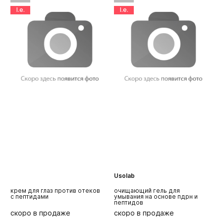
l.e.
l.e.
Usolab
крем для глаз против отеков
очищающий гель для
r
с пептидами
умывания на основе пдрн и
в
пептидов
д
скоро в продаже
скоро в продаже
с