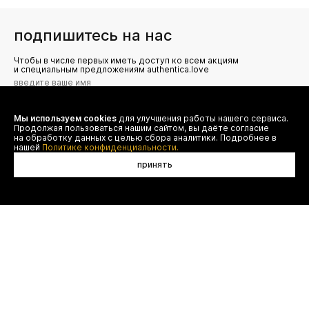
подпишитесь на нас
Чтобы в числе первых иметь доступ ко всем акциям
и специальным предложениям authentica.love
Мы используем cookies
для улучшения работы нашего сервиса.
Я даю согласие на сбор, обработку и хранение моих
Продолжая пользоваться нашим сайтом, вы даёте согласие
персональных данных (имя, email, телефон) для получения
рекламных и информационных рассылок от ООО 'БТ
на обработку данных с целью сбора аналитики. Подробнее в
Юнайтед', а также ознакомлен(а) с
нашей
Политике конфиденциальности.
Политикой конфиденциальности
принять
договор оферты
(495) 777-20-90
оплата
(800) 777-20-90
доставка
shop@authentica.love
возврат
режим работы: с 10:00 до 19:00
программа лояльности
пн - пт
контакты
отследить заказ