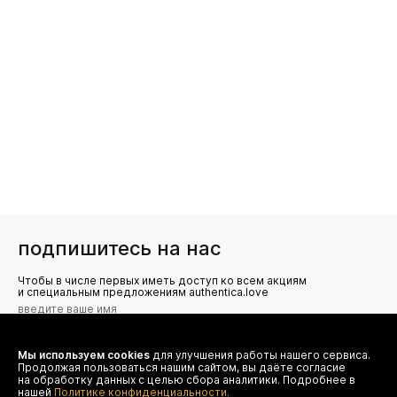
подпишитесь на нас
Чтобы в числе первых иметь доступ ко всем акциям
и специальным предложениям authentica.love
Мы используем cookies
для улучшения работы нашего сервиса.
Я даю согласие на сбор, обработку и хранение моих
Продолжая пользоваться нашим сайтом, вы даёте согласие
персональных данных (имя, email, телефон) для получения
рекламных и информационных рассылок от ООО 'БТ
на обработку данных с целью сбора аналитики. Подробнее в
Юнайтед', а также ознакомлен(а) с
нашей
Политике конфиденциальности.
Политикой конфиденциальности