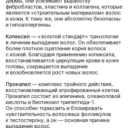
дермы, они усиливают выработку
фибробластов, эластина и коллагена, которые
являются «строительным материалом» волос
и кожи. К тому же, они абсолютно безопасны
и гипоаллергенны.
Копексил
— «золотой стандарт» трихологии
в лечении выпадения волос. Он обеспечивает
более плотное сцепление корня волоса
с кожей. Благодаря применению копексила,
восстанавливается циркуляция крови в коже
головы, сокращается выпадение
и возобновляется рост новых волос.
Прокапил
— комплекс тройного действия,
восстанавливающий атрофированные клетки.
Прокапил состоит из апигенина, олеаноловой
кислоты и биотиноил трипептида-1.
Он способен тормозить и блокировать
чувствительность волосяных фолликулов
к тестостерону, а он — основная причина
выпадения волос.