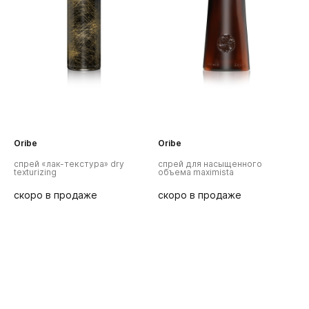
Oribe
R+Co
спрей для насыщенного
глубокое погружение
объема maximista
увлажняющий крем для
блеска
скоро в продаже
скоро в продаже