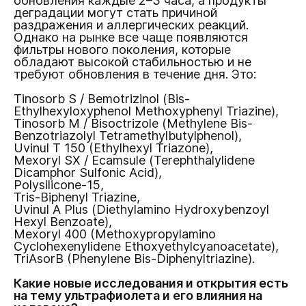
обновления каждые 2–3 часа, а продукты
деградации могут стать причиной
раздражения и аллергических реакций.
Однако на рынке все чаще появляются
фильтры нового поколения, которые
обладают высокой стабильностью и не
требуют обновления в течение дня. Это:
Tinosorb S / Bemotrizinol (Bis-
Ethylhexyloxyphenol Methoxyphenyl Triazine),
Tinosorb M / Bisoctrizole (Methylene Bis-
Benzotriazolyl Tetramethylbutylphenol),
Uvinul T 150 (Ethylhexyl Triazone),
Mexoryl SX / Ecamsule (Terephthalylidene
Dicamphor Sulfonic Acid),
Polysilicone-15,
Tris-Biphenyl Triazine,
Uvinul A Plus (Diethylamino Hydroxybenzoyl
Hexyl Benzoate),
Mexoryl 400 (Methoxypropylamino
Cyclohexenylidene Ethoxyethylcyanoacetate),
TriAsorB (Phenylene Bis-Diphenyltriazine).
Какие новые исследования и открытия есть
на тему ультрафиолета и его влияния на