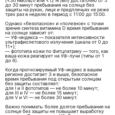
(<30 нмоль/л или <12 нг/мл) достаточно от 5
до 30 минут пребывания на солнце без
защиты на руках, лице и предплечьях не реже
трех раз в неделю в период с 11:00 до 15:00.
Однако «безопасное» и «полезное» с точки
зрения синтеза витамина D время пребывания
на солнце зависит от:
— УФ-индекса — показателя интенсивности
ультрафиолетового излучения (шкала от 0 до
11+);
— фототипа кожи по Фитцпатрику — того, как
ваша кожа реагирует на УФ-лучи (типы от 1
до 6).
Когда прогнозируемый УФ-индекс в вашем
регионе достигает 3 и выше, безопасное
время пребывания под открытым солнцем
без защиты составляет:
для I и II фототипов — не более 10 минут;
для III и IV — не более 15 минут;
для V и VI — не более 30 минут.
Важно понимать: более долгое пребывание на
солнце без защиты не повышает выработку