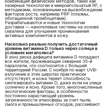
комбинация физических методов, таких как
лазерные технологии и микроигольчатый RF, с
методиками, основанными на высвобождении
факторов роста, например PRP (плазмы,
обогащенной тромбоцитами).
Разрабатываются и новые технологии
доставки — наногелевые системы на основе
сквалена для улучшения проникновения
активных компонентов в кожу.
Насколько реально получить достаточный
уровень витамина D только через солнце в
условиях мегаполиса?
В зону риска дефицита витамина D попадают
все жители, проживающие севернее 35-й
параллели, что соотносится с большей
территорией России. С ноября по март UVB-
излучение в этих широтах практически
отсутствует, и кожа теряет способность
синтезировать витамин D, даже если на улице
солнечно и ясно. Кроме того, многочисленные
экологические факторы, в особенности
постоянно нарастающий уровень
загрязненности атмосферы за счет пыли,
смога и промышленных отходов, рассеивают