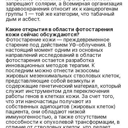
запрещают солярии, а Всемирная организация
здравоохранения относит их к канцерогенам
группы 1 — той же категории, что табачный
дым и асбест.
Какие открытия в области фотостарения
кожи сейчас обсуждаются?
Фотостарение кожи — преждевременное
старение под действием УФ-облучения. В
настоящий момент одним из основных
направлений исследований в области
фотостарения остается разработка
инновационных методов терапии. К
последним можно отнести экзосомы
жировых мезенхимальных стволовых клеток,
представляющие собой везикулы и
содержащие генетический материал, который
служит инструментом для переключения
работы генов в клетках кожи. За счет того,
что эти наночастицы получают из
собственных адипоцитов (жировых клеток)
пациента, они обладают низкой
иммуногенностью, а также отсутствием
способности к опухолевой трансформации, в
отличие от стволовых клеток, что делает