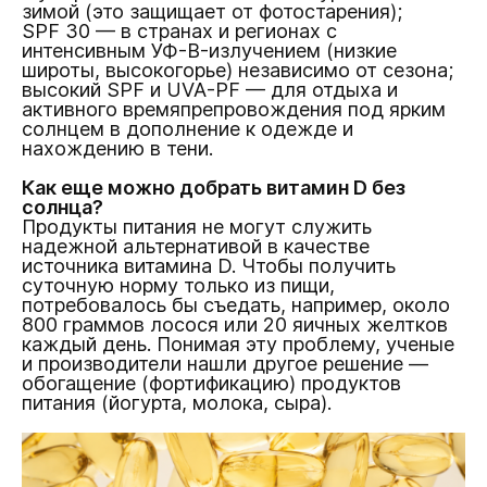
зимой (это защищает от фотостарения);
SPF 30 — в странах и регионах с
интенсивным УФ-B-излучением (низкие
широты, высокогорье) независимо от сезона;
высокий SPF и UVA-PF — для отдыха и
активного времяпрепровождения под ярким
солнцем в дополнение к одежде и
нахождению в тени.
Как еще можно добрать витамин D без
солнца?
Продукты питания не могут служить
надежной альтернативой в качестве
источника витамина D. Чтобы получить
суточную норму только из пищи,
потребовалось бы съедать, например, около
800 граммов лосося или 20 яичных желтков
каждый день. Понимая эту проблему, ученые
и производители нашли другое решение —
обогащение (фортификацию) продуктов
питания (йогурта, молока, сыра).