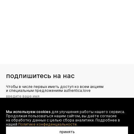
подпишитесь на нас
Чтобы в числе первых иметь доступ ко всем акциям
и специальным предложениям authentica.love
Мы используем cookies
для улучшения работы нашего сервиса.
Я даю согласие на сбор, обработку и хранение моих
Продолжая пользоваться нашим сайтом, вы даёте согласие
персональных данных (имя, email, телефон) для получения
рекламных и информационных рассылок от ООО 'БТ
на обработку данных с целью сбора аналитики. Подробнее в
Юнайтед', а также ознакомлен(а) с
нашей
Политике конфиденциальности.
Политикой конфиденциальности
принять