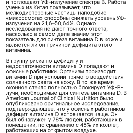
и поглощают УФ-излучение спектра B. Работа
ученых из Китая показывает, что
мелкодисперсные частицы наподобие
«микросмога» способны снижать уровень УФ-
излучения на 21,6–50,64%. Однако
исследования не дают точного ответа,
насколько в самом деле значим этот
показатель для синтеза витамина D в коже и
является ли он причиной дефицита этого
витамина.
В группу риска по дефициту и
недостаточности витамина D попадают и
офисные работники. Организм производит
витамин D при условии прямого воздействия
солнечного света на кожу. В то же время
оконное стекло полностью блокирует УФ-B-
лучи, необходимые для синтеза витамина D. В
American Journal of Clinical Nutrition было
опубликовано оригинальное исследование,
подтверждающее, что у офисных работников
дефицит витамина D встречается чаще. Он
был обнаружен у 78% людей, работающих в
помещении, по сравнению с 48% их коллег,
работающих на открытом воздухе.