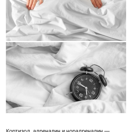
Кортизол, адреналин и норадреналин
—