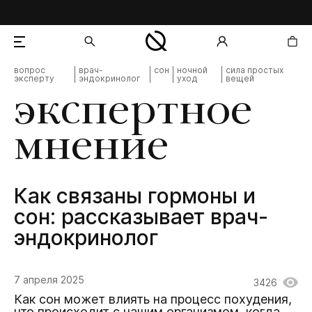
вопрос
врач-
сон
ночной
сила простых
эксперту
эндокринолог
уход
вещей
добавлен в корзину
экспертное
мнение
Как связаны гормоны и
сон: рассказывает врач-
эндокринолог
7 апреля 2025
3426
Как сон может влиять на процесс похудения,
что происходит с нашим организмом, когда