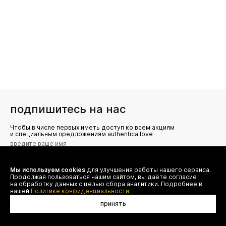
подпишитесь на нас
Чтобы в числе первых иметь доступ ко всем акциям
и специальным предложениям authentica.love
Мы используем cookies
для улучшения работы нашего сервиса.
Я даю согласие на сбор, обработку и хранение моих
Продолжая пользоваться нашим сайтом, вы даёте согласие
персональных данных (имя, email, телефон) для получения
рекламных и информационных рассылок от ООО 'БТ
на обработку данных с целью сбора аналитики. Подробнее в
Юнайтед', а также ознакомлен(а) с
нашей
Политике конфиденциальности.
Политикой конфиденциальности
принять