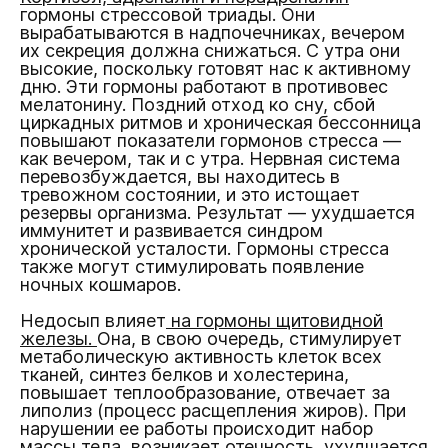
гормоны стрессовой триады. Они
вырабатываются в надпочечниках, вечером
их секреция должна снижаться. С утра они
высокие, поскольку готовят нас к активному
дню. Эти гормоны работают в противовес
мелатонину. Поздний отход ко сну, сбой
циркадных ритмов и хроническая бессонница
повышают показатели гормонов стресса —
как вечером, так и с утра. Нервная система
перевозбуждается, вы находитесь в
тревожном состоянии, и это истощает
резервы организма. Результат — ухудшается
иммунитет и развивается синдром
хронической усталости. Гормоны стресса
также могут стимулировать появление
ночных кошмаров.
Недосып влияет
на гормоны щитовидной
железы.
Она, в свою очередь, стимулирует
метаболическую активность клеток всех
тканей, синтез белков и холестерина,
повышает теплообразование, отвечает за
липолиз (процесс расщепления жиров). При
нарушении ее работы происходит набор
массы тела, возникает отечность, ухудшается