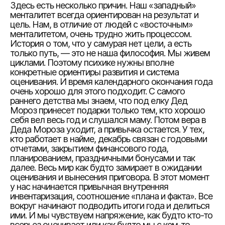
Здесь есть несколько причин. Наш «западный»
менталитет всегда ориентирован на результат и
цель. Нам, в отличие от людей с «восточным»
менталитетом, очень трудно жить процессом.
История о том, что у самурая нет цели, а есть
только путь, — это не наша философия. Мы живем
циклами. Поэтому психике нужны вполне
конкретные ориентиры развития и система
оценивания. И время календарного окончания года
очень хорошо для этого подходит. С самого
раннего детства мы знаем, что под елку Дед
Мороз принесет подарки только тем, кто хорошо
себя вел весь год и слушался маму. Потом вера в
Деда Мороза уходит, а привычка остается. У тех,
кто работает в найме, декабрь связан с годовыми
отчетами, закрытием финансового года,
планированием, праздничными бонусами и так
далее. Весь мир как будто замирает в ожидании
оценивания и вынесения приговора. В этот момент
у нас начинается привычная внутренняя
инвентаризация, соотношение «плана и факта». Все
вокруг начинают подводить итоги года и делиться
ими. И мы чувствуем напряжение, как будто кто-то
всерьез оценивает или как будто мы с кем-то