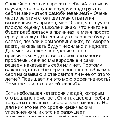
Спокойно сесть и спросить себя: «А кто меня
научил, что в случае неудачи надо ругать
себя и заниматься самобичеванием?» Очень
часто за этим стоит детская стратегия
выживания. Например, мне 10 лет, я получаю
плохую оценку в школе и знаю, что никто не
будет разбираться в причинах, а меня просто
сразу накажут. Но если я уже заранее буду в
слезах, печали и самообвинениях, то, скорее
всего, наказывать будут несильно и недолго.
Для многих такое поведение стало
привычным. В детстве это решало многие
проблемы, сейчас мы взрослые и сами
решаем наказывать себя или нет. Поэтому
важно задать себе серию вопросов: «Зачем я
себя наказываю и становится ли мне от этого
легче? Повышает ли это мою эффективность?
Помогает ли это в моей жизни?».
Есть небольшая категория людей, которым
это реально помогает. Они так держат себя в
тонусе и повышают свою эффективность. Но
для них это нечто сродни физическим
упражнениям, их это не разрушает.
Большинство людей такой способностью не