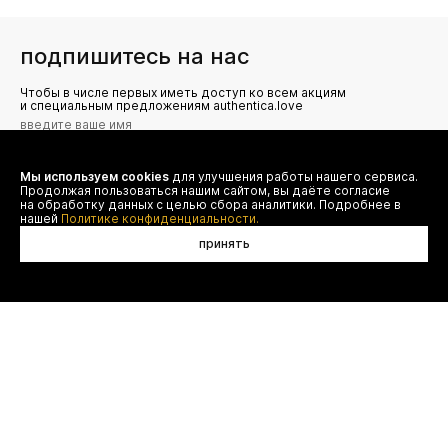
подпишитесь на нас
Чтобы в числе первых иметь доступ ко всем акциям
и специальным предложениям authentica.love
Мы используем cookies
для улучшения работы нашего сервиса.
Я даю согласие на сбор, обработку и хранение моих
Продолжая пользоваться нашим сайтом, вы даёте согласие
персональных данных (имя, email, телефон) для получения
рекламных и информационных рассылок от ООО 'БТ
на обработку данных с целью сбора аналитики. Подробнее в
Юнайтед', а также ознакомлен(а) с
нашей
Политике конфиденциальности.
Политикой конфиденциальности
принять
договор оферты
(495) 777-20-90
оплата
(800) 777-20-90
доставка
shop@authentica.love
возврат
режим работы: с 10:00 до 19:00
программа лояльности
пн - пт
контакты
отследить заказ