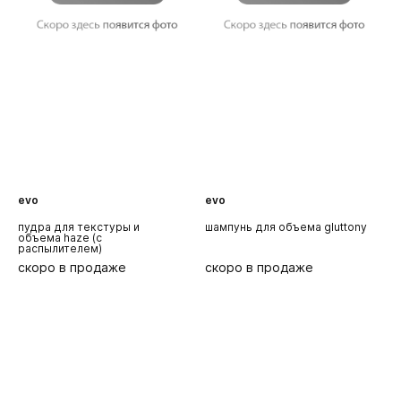
evo
evo
H
пудра для текстуры и
шампунь для объема gluttony
с
объема haze (с
v
распылителем)
скоро в продаже
скоро в продаже
с