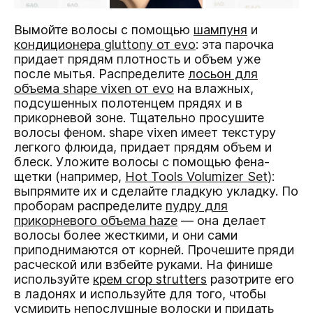
Вымойте волосы с помощью
шампуня
и
кондиционера gluttony от evo
: эта парочка
придает прядям плотность и объем уже
после мытья. Распределите
лосьон для
объема shape vixen от evo
на влажных,
подсушенных полотенцем прядях и в
прикорневой зоне. Тщательно просушите
волосы феном. shape vixen имеет текстуру
легкого флюида, придает прядям объем и
блеск. Уложите волосы с помощью фена-
щетки (например,
Hot Tools Volumizer Set
):
выпрямите их и сделайте гладкую укладку. По
проборам распределите
пудру для
прикорневого объема haze
— она делает
волосы более жесткими, и они сами
приподнимаются от корней. Прочешите пряди
расческой или взбейте руками. На финише
используйте
крем crop strutters
разотрите его
в ладонях и используйте для того, чтобы
усмирить непослушные волоски и придать