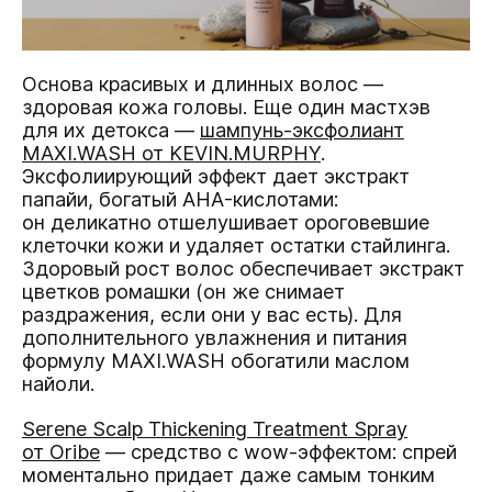
Основа красивых и длинных волос —
здоровая кожа головы. Еще один мастхэв
для их детокса —
шампунь-эксфолиант
MAXI.WASH от KEVIN.MURPHY
.
Эксфолиирующий эффект дает экстракт
папайи, богатый AHA-кислотами:
он деликатно отшелушивает ороговевшие
клеточки кожи и удаляет остатки стайлинга.
Здоровый рост волос обеспечивает экстракт
цветков ромашки (он же снимает
раздражения, если они у вас есть). Для
дополнительного увлажнения и питания
формулу MAXI.WASH обогатили маслом
найоли.
Serene Scalp Thickening Treatment Spray
от Oribe
— средство с wow-эффектом: спрей
моментально придает даже самым тонким