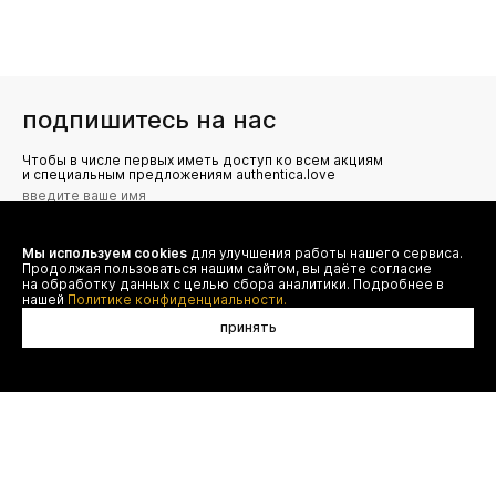
подпишитесь на нас
Чтобы в числе первых иметь доступ ко всем акциям
и специальным предложениям authentica.love
Мы используем cookies
для улучшения работы нашего сервиса.
Я даю согласие на сбор, обработку и хранение моих
Продолжая пользоваться нашим сайтом, вы даёте согласие
персональных данных (имя, email, телефон) для получения
рекламных и информационных рассылок от ООО 'БТ
на обработку данных с целью сбора аналитики. Подробнее в
Юнайтед', а также ознакомлен(а) с
нашей
Политике конфиденциальности.
Политикой конфиденциальности
принять
договор оферты
(495) 777-20-90
оплата
(800) 777-20-90
доставка
shop@authentica.love
возврат
режим работы: с 10:00 до 19:00