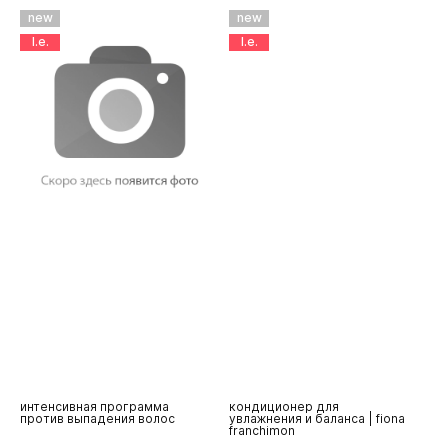
new
new
l.e.
l.e.
a
интенсивная программа
кондиционер для
ш
против выпадения волос
увлажнения и баланса | fiona
у
franchimon
с
c