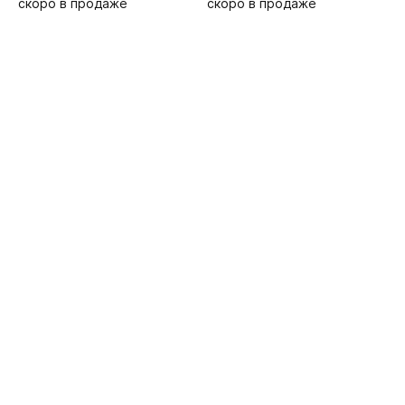
скоро в продаже
скоро в продаже
d
с