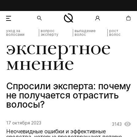
уход за
вопрос
выпадение
рост
волосами
эксперту
волос
волос
добавлен в корзину
экспертное
мнение
Cпросили эксперта: почему
не получается отрастить
волосы?
17 октября 2023
3143
Неочевидные ошибки и эффективные
средства, которые предотвращают потерю