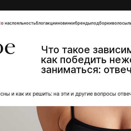
t
о нас
лояльность
блог
акции
новинки
бренды
подборки
волосы
л
ое
Что такое зависим
как победить неж
заниматься: отве
сны и как их решить: на эти и другие вопросы отв