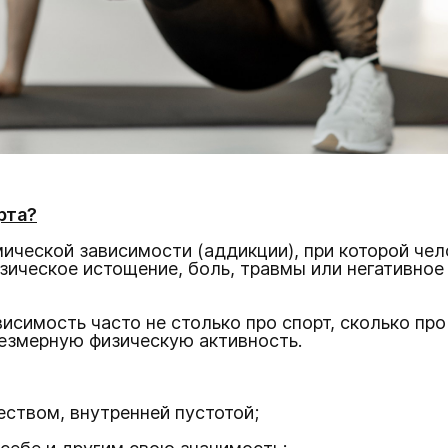
рта?
мической зависимости (аддикции), при которой че
изическое истощение, боль, травмы или негативное
висимость часто не столько про спорт, сколько п
резмерную физическую активность.
еством, внутренней пустотой;