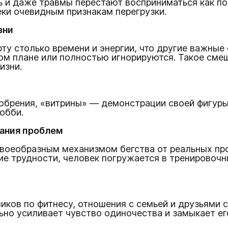
ь и даже травмы перестают восприниматься как по
ки очевидным признакам перегрузки.
зни
ту столько времени и энергии, что другие важные
ом плане или полностью игнорируются. Такое смещ
изни.
брения, «витрины» — демонстрации своей фигуры,
обби.
гания проблем
своеобразным механизмом бегства от реальных про
ие трудности, человек погружается в тренировочны
ов по фитнесу, отношения с семьей и друзьями с
но усиливает чувство одиночества и замыкает ег