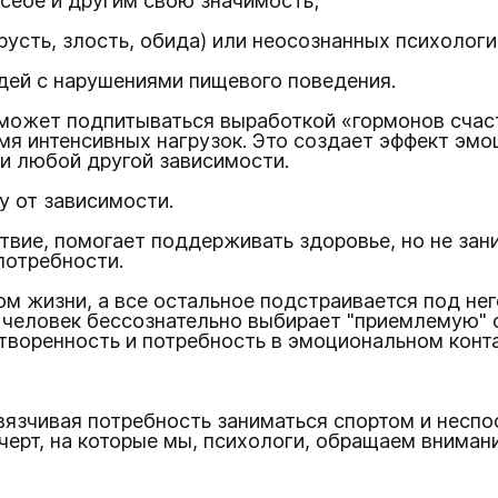
себе и другим свою значимость;
русть, злость, обида) или неосознанных психологи
дей с нарушениями пищевого поведения.
может подпитываться выработкой «гормонов счас
мя интенсивных нагрузок. Это создает эффект эмо
ри любой другой зависимости.
у от зависимости.
твие, помогает поддерживать здоровье, но не зан
потребности.
ом жизни, а все остальное подстраивается под нег
еловек бессознательно выбирает "приемлемую" фо
творенность и потребность в эмоциональном конта
вязчивая потребность заниматься спортом и несп
черт, на которые мы, психологи, обращаем внимани