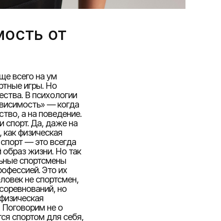
мость от
ще всего на ум
ртные игры. Но
ества. В психологии
ависимость» — когда
тво, а на поведение.
и спорт. Да, даже на
 как физическая
 спорт — это всегда
 образ жизни. Но так
льные спортсмены
офессией. Это их
человек не спортсмен,
 соревнований, но
 физическая
 Поговорим не о
тся спортом для себя,