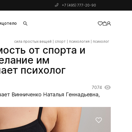
+7 (495) 777-20-90
ицо
тело
сила простых вещей
спорт
психология
психолог
добавлен в корзину
ость от спорта и
елание им
чает психолог
7074
ечает Винниченко Наталья Геннадьевна,