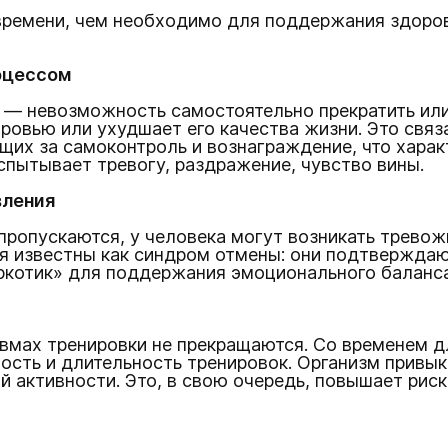
времени, чем необходимо для поддержания здоровь
оцессом
 — невозможность самостоятельно прекратить или
доровью или ухудшает его качества жизни. Это свя
щих за самоконтроль и вознаграждение, что харак
испытывает тревогу, раздражение, чувство вины.
вления
пропускаются, у человека могут возникать тревож
 известны как синдром отмены: они подтверждают
ркотик» для поддержания эмоционального баланса
авмах тренировки не прекращаются. Со временем д
сть и длительность тренировок. Организм привыка
й активности. Это, в свою очередь, повышает риск