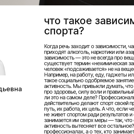
что такое зависи
спорта?
Когда речь заходит о зависимости, ча
приходят алкоголь, наркотики или аза
зависимость — это не всегда про вещ
существует термин «нехимическая з
человек «подсаживается» не на вещес
Например, на работу, еду, гаджеты ил
такое социально одобряемое занятие,
активность. Мы привыкли думать, что
дьевна
про здоровье, силу воли и правильный
ли это на самом деле? Профессиона
действительно делают спорт своей пр
путь, их работа, их цель. А что, если 
не живет спортом ради результатов и
занимается им сверх меры — так, что
активность вытесняет все остальное?
профессионалах, а о тех, кто занимае