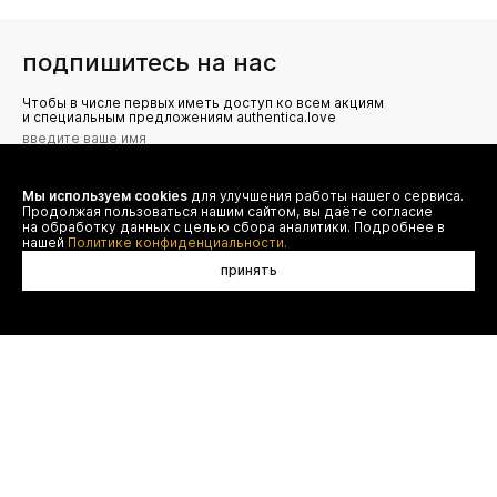
подпишитесь на нас
Чтобы в числе первых иметь доступ ко всем акциям
и специальным предложениям authentica.love
Мы используем cookies
для улучшения работы нашего сервиса.
Я даю согласие на сбор, обработку и хранение моих
Продолжая пользоваться нашим сайтом, вы даёте согласие
персональных данных (имя, email, телефон) для получения
рекламных и информационных рассылок от ООО 'БТ
на обработку данных с целью сбора аналитики. Подробнее в
Юнайтед', а также ознакомлен(а) с
нашей
Политике конфиденциальности.
Политикой конфиденциальности
принять
договор оферты
(495) 777-20-90
оплата
(800) 777-20-90
доставка
shop@authentica.love
возврат
режим работы: с 10:00 до 19:00
программа лояльности
пн - пт
контакты
отследить заказ