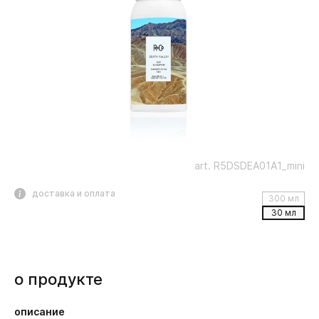
art. R5DSDEA01A1_mini
доставка и оплата
300 мл
30 мл
о продукте
описание