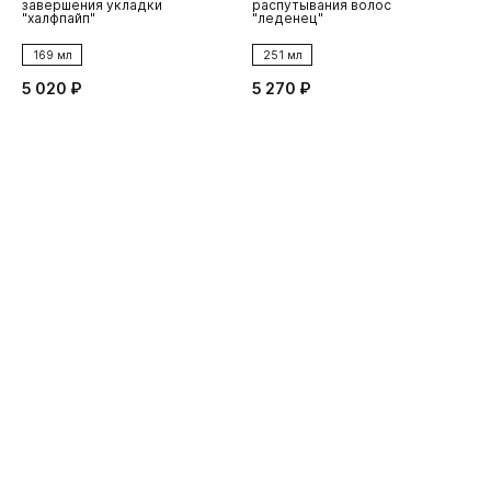
завершения укладки
распутывания волос
т
"халфпайп"
"леденец"
с
169 мл
251 мл
5 020 ₽
5 270 ₽
4