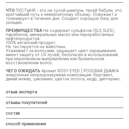
ЧТО
ПУСТЫНЯ - это не сухой шампунь твоей бабули, это
кратчайший путь к невероятному объему. Освежает и
тонизирует в течение дня. Создает хорошую базу для
укладки.
ПРЕИМУЩЕСТВА
Не содержит сульфатов (SLS,SLES),
парабенов, минеральных масел или переработанных
нефтепродуктов.
100% веганский продукт.
Не тестируется на животных.
Ухаживает за волосами, защищает цвет окрашивания,
имеет защиту от UV лучей, безопасен в использовании
при кератиновом выпрямлении или бразильском
восстановлении волос.
ЧЕГО ОЖИДАТЬ
Аромат ROSY EYED | РОЗОВАЯ ДЫМКА
энергичная непредсказуемая композиция: бергамот,
дикий инжир, цикламен, цветок лотоса, кедр, диптерикс.
отзыв эксперта
отзывы покупателей
Часто сухой шампунь - это белый налёт и ощущение
песка в волосах. Ну, я во всяком случае так раньше и
думала...Death Valley поможет не только освежить
состав
Будьте первыми! Оставьте отзыв об этом продукте
вчерашнюю (позавчерашнюю) укладку, а ещё и на
свежей укладке сделает дополнительный объём. Просто
способ применения
нанесите его на корни и пройдитесь феном.
Протеин риса разглаживает и увлажняет волосы,