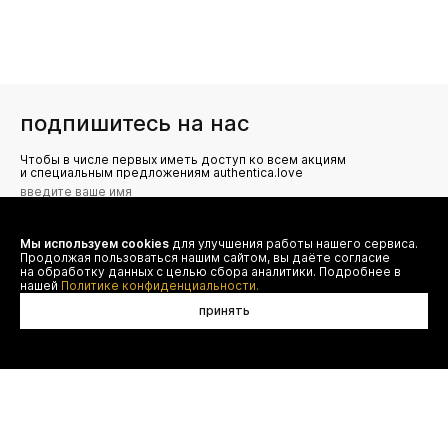
подпишитесь на нас
Чтобы в числе первых иметь доступ ко всем акциям
и специальным предложениям authentica.love
Мы используем cookies
для улучшения работы нашего сервиса.
Я даю согласие на сбор, обработку и хранение моих
Продолжая пользоваться нашим сайтом, вы даёте согласие
персональных данных (имя, email, телефон) для получения
рекламных и информационных рассылок от ООО 'БТ
на обработку данных с целью сбора аналитики. Подробнее в
Юнайтед', а также ознакомлен(а) с
нашей
Политике конфиденциальности.
Политикой конфиденциальности
принять
нет в наличии
договор оферты
(495) 777-20-90
оплата
(800) 777-20-90
доставка
shop@authentica.love