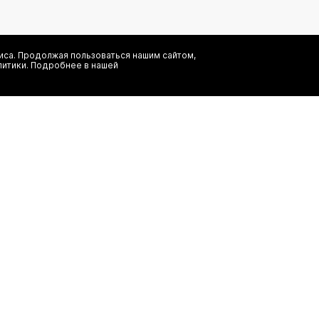
са. Продолжая пользоваться нашим сайтом,
литики. Подробнее в нашей
Я даю согласие на сбор, обработку и хранение моих персональных
информационных рассылок от ООО 'БТ Юнайтед', а также ознаком
заказ
(495) 777-20-90
иальность
(800) 777-20-90
shop@authentica.love
режим работы: с 10:00 до 19:00 пн 