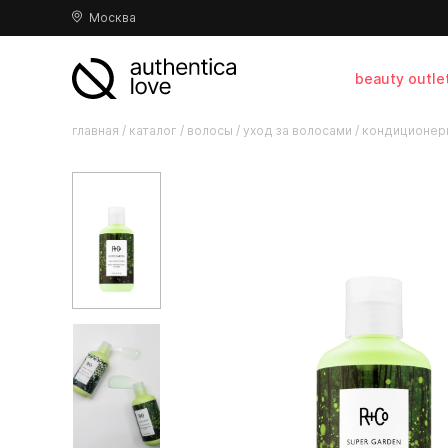
Москва
beauty outle
главная
/
каталог
/
волосы
/
уход за волосами
/
кондиционер