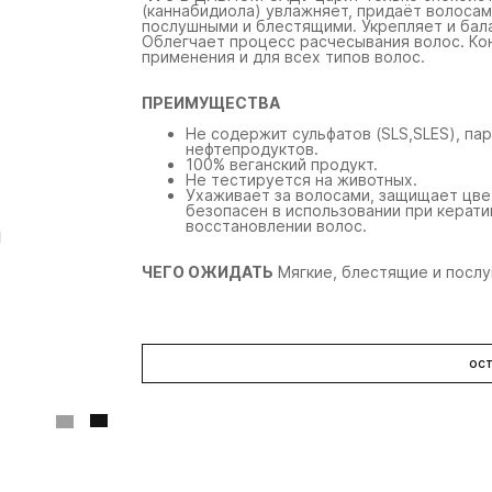
(каннабидиола) увлажняет, придаёт волосам
послушными и блестящими. Укрепляет и бал
Облегчает процесс расчесывания волос. К
применения и для всех типов волос.
ПРЕИМУЩЕСТВА
Не содержит сульфатов (SLS,SLES), п
нефтепродуктов.
100% веганский продукт.
Не тестируется на животных.
Ухаживает за волосами, защищает цвет
безопасен в использовании при керат
восстановлении волос.
ЧЕГО ОЖИДАТЬ
Мягкие, блестящие и посл
R+Co
R+Co
R
кольчуга
изгиб моделирующий
ж
термозащитный стайлинг-
спрей-мист для укладки
р
спрей
быстрой фиксации
ба
ост
те
163 мл
124 мл
1
4 070 ₽
5 330 ₽
5 