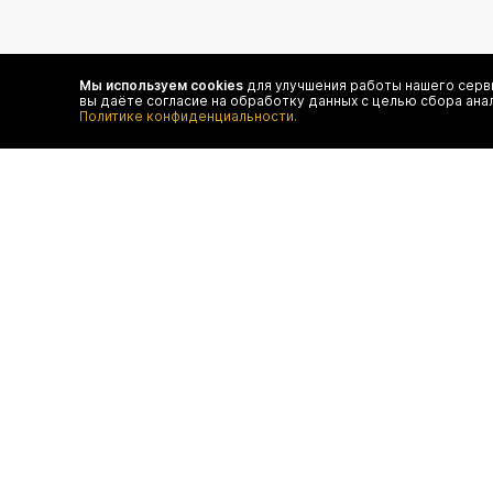
подпишитесь на нас
Мы используем cookies
для улучшения работы нашего серви
вы даёте согласие на обработку данных с целью сбора ана
Чтобы в числе первых иметь доступ ко всем акциям
Политике конфиденциальности.
и специальным предложениям authentica.love
договор оферты
отследить 
оплата
конфиденц
доставка
FAQ
возврат
программа лояльности
контакты
© authentica