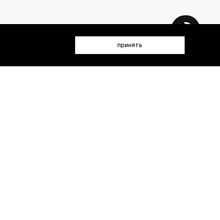
принять
 данных (имя, email, телефон) для получения рекламных и
лен(а) с
Политикой конфиденциальности
- пт