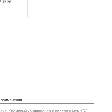
.12.26
 применения
hit
вие. Кремовый кондиционер с содержанием КБД