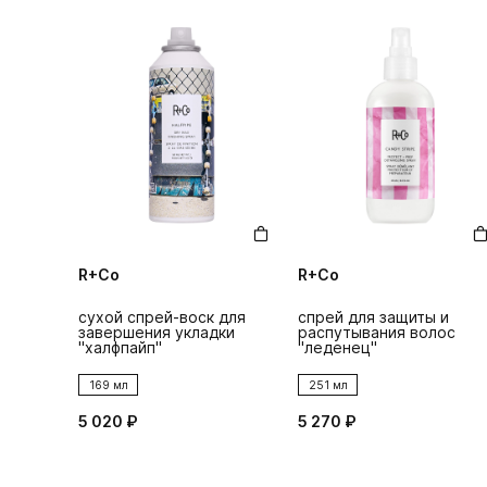
R+Co
R+Co
сухой спрей-воск для
спрей для защиты и
завершения укладки
распутывания волос
"халфпайп"
"леденец"
169 мл
251 мл
5 020 ₽
5 270 ₽