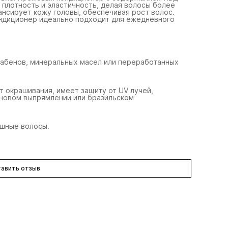
 плотность и эластичность, делая волосы более
ансирует кожу головы, обеспечивая рост волос.
ондиционер идеально подходит для ежедневного
арабенов, минеральных масел или переработанных
 окрашивания, имеет защиту от UV лучей,
иновом выпрямлении или бразильском
ушные волосы.
+Co
R+Co
R+Co
ар-птица
даллас спрей для
набор "r
азглаживающий
объема
льзам для укладки с
авить отзыв
рмозащитой 230 °c
24 мл
251 мл
173мл + 1
330 ₽
4 920 ₽
10 090 