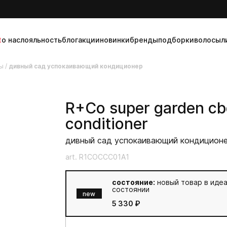
t
о нас
лояльность
блог
акции
новинки
бренды
подборки
волосы
л
ы
/
дивный сад успокаивающий кондиционер
R+Co
super garden cb
conditioner
дивный сад успокаивающий кондицион
art. R1COCCC01A1
состояние:
новый товар в иде
состоянии
new
5 330 ₽