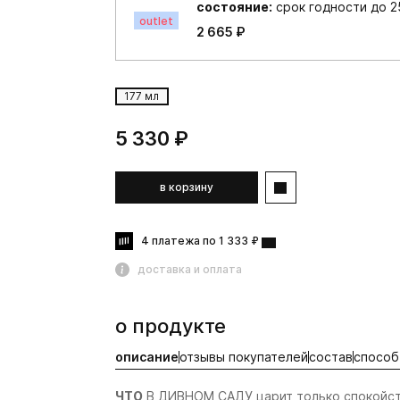
состояние:
срок годности до 25
outlet
2 665 ₽
177 мл
5 330 ₽
в корзину
4 платежа по 1 333 ₽
доставка и оплата
о продукте
описание
отзывы покупателей
состав
способ
ЧТО
В ДИВНОМ САДУ царит только спокойст