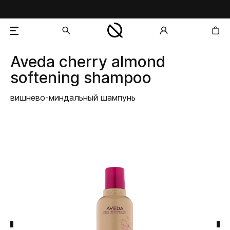
Aveda
cherry almond
добавлен в корзину
softening shampoo
вишнево-миндальный шампунь