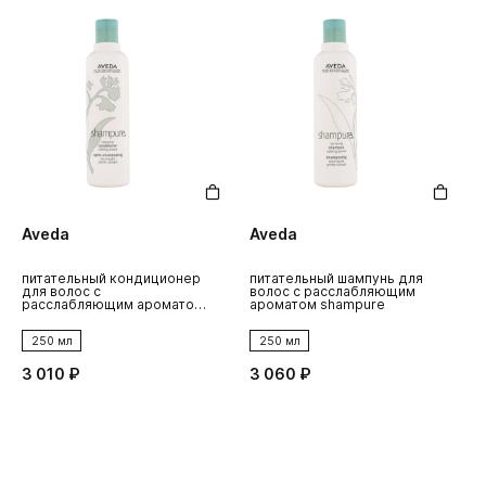
Aveda
Aveda
питательный кондиционер
питательный шампунь для
в
для волос с
волос с расслабляющим
к
расслабляющим ароматом
ароматом shampure
shampure
250 мл
250 мл
3 010 ₽
3 060 ₽
1