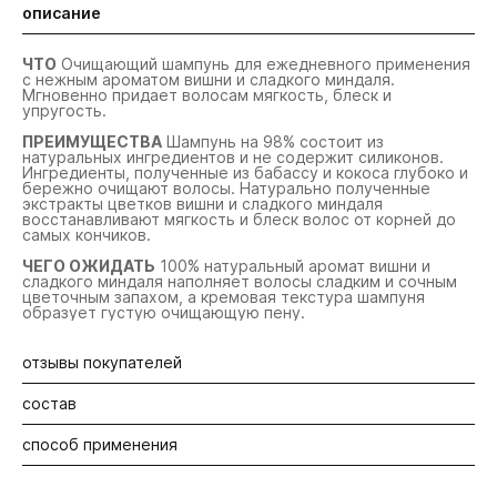
описание
ЧТО
Очищающий шампунь для ежедневного применения
с нежным ароматом вишни и сладкого миндаля.
Мгновенно придает волосам мягкость, блеск и
упругость.
ПРЕИМУЩЕСТВА
Шампунь на 98% состоит из
натуральных ингредиентов и не содержит силиконов.
Ингредиенты, полученные из бабассу и кокоса глубоко и
бережно очищают волосы. Натурально полученные
экстракты цветков вишни и сладкого миндаля
восстанавливают мягкость и блеск волос от корней до
самых кончиков.
ЧЕГО ОЖИДАТЬ
100% натуральный аромат вишни и
сладкого миндаля наполняет волосы сладким и сочным
цветочным запахом, а кремовая текстура шампуня
образует густую очищающую пену.
отзывы покупателей
состав
Будьте первыми! Оставьте отзыв об этом продукте
способ применения
Water\Aqua\Eau, Ammonium Lauryl Sulfate, Propanediol,
Decyl Glucoside, Sodium Hydroxypropylsulfonate
Laurylglucoside Crosspolymer, Babassuamidopropyl Betaine,
Нанести шампунь на влажную кожу головы и волосы.