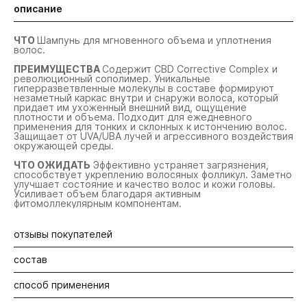
описание
ЧТО
Шампунь для мгновенного объема и уплотнения
волос.
ПРЕИМУЩЕСТВА
Содержит CBD Corrective Complex и
революционный сополимер. Уникальные
гиперразветвленные молекулы в составе формируют
незаметный каркас внутри и снаружи волоса, который
придает им ухоженный внешний вид, ощущение
плотности и объема. Подходит для ежедневного
применения для тонких и склонных к истончению волос.
Защищает от UVA/UBA лучей и агрессивного воздействия
окружающей среды.
ЧТО ОЖИДАТЬ
Эффективно устраняет загрязнения,
способствует укреплению волосяных фолликул. Заметно
улучшает состояние и качество волос и кожи головы.
Усиливает объем благодаря активным
фитомоллекулярным компонентам.
отзывы покупателей
состав
Будьте первыми! Оставьте отзыв об этом продукте
способ применения
Ключевые ингредиенты: