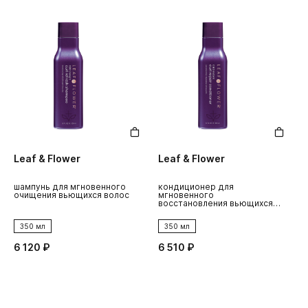
Leaf & Flower
Leaf & Flower
L
шампунь для мгновенного
кондиционер для
с
очищения вьющихся волос
мгновенного
о
восстановления вьющихся
в
волос
350 мл
350 мл
6 120 ₽
6 510 ₽
5